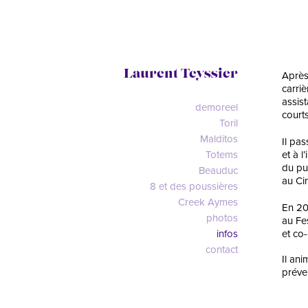
Laurent Teyssier
Après
carri
assis
demoreel
court
Toril
Malditos
Il pas
Totems
et à l
du pub
Beauduc
au Ci
8 et des poussières
Creek Aymes
En 20
photos
au Fe
infos
et co-
contact
Il an
préve