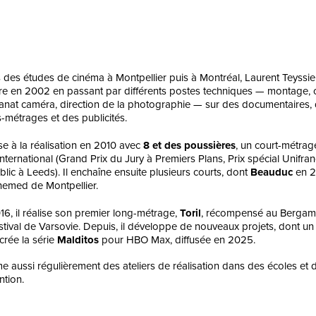
 des études de cinéma à Montpellier puis à Montréal, Laurent Teyssi
ère en 2002 en passant par différents postes techniques — montage, 
tanat caméra, direction de la photographie — sur des documentaires, 
s-métrages et des publicités.
se à la réalisation en 2010 avec
8 et des poussières
, un court-métrag
’international (Grand Prix du Jury à Premiers Plans, Prix spécial Unifra
lic à Leeds). Il enchaîne ensuite plusieurs courts, dont
Beauduc
en 2
nemed de Montpellier.
16, il réalise son premier long-métrage,
Toril
, récompensé au Bergamo
stival de Varsovie. Depuis, il développe de nouveaux projets, dont u
crée la série
Malditos
pour HBO Max, diffusée en 2025.
ime aussi régulièrement des ateliers de réalisation dans des écoles et 
ntion.