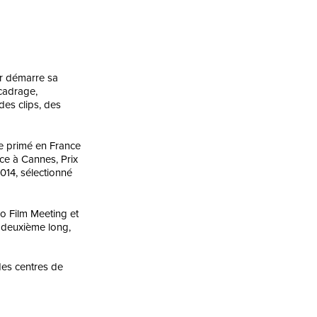
er démarre sa
cadrage,
des clips, des
e primé en France
nce à Cannes, Prix
014, sélectionné
 Film Meeting et
n deuxième long,
des centres de